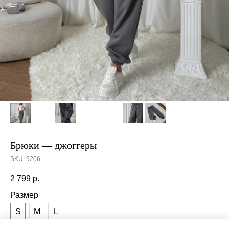
Брюки — джоггеры
SKU:
9206
2 799
р.
Размер
S
M
L